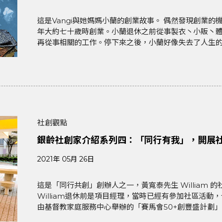
這是Vangi與她媽媽小蘭的創業故事。 偶然發現創業的機會 小蘭是Vangi的媽媽，六十八歲退休，在2010
年大約七十歲時創業。小蘭退休之前從事製衣丶小販丶
再從事相關的工作。停下來之後，小蘭好像失去了人生的目
社創觀點
銀齡社創家介紹系列四：「同行有我」，開展
2021年 05月 26日
這是「同行共創」創辦人之一，黃寬泰先生 William 的社創故事。 創業共識：半
William退休前是項目經理，當時已經有參加社區活
由基督教家庭服務中心舉辦的「賽馬會50+創豐盛計劃」。Wi