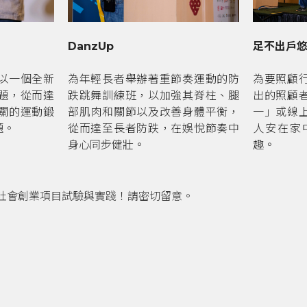
足不出戶
DanzUp
以一個全新
為要照顧
為年輕長者舉辦著重節奏運動的防
題，從而達
出的照顧
跌跳舞訓練班，以加強其脊柱、腿
關的運動鍛
一」或線
部肌肉和關節以及改善身體平衡，
題。
人安在家
從而達至長者防跌，在娛悅節奏中
趣。
身心同步健壯。
社會創業項目試驗與實踐！
請密切留意。