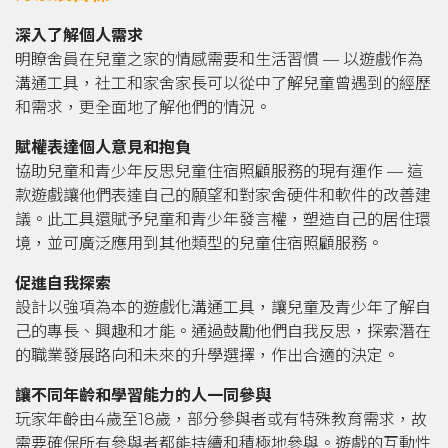
深入了解個人需求
明瞭舍員在兒童之家的情感需要和生活習慣 — 以遊戲作為
溝通工具，社工和家舍家長可以從中了解兒童曾遇到的經歷
和需求，更全面地了解他們的情況。
賦權表達個人意見和抱負
協助兒童和青少年反思兒童住宿照顧服務的現有運作 — 這
款遊戲讓他們表達自己的願望和對家舍硬件和軟件的改善建
議。此工具還賦予兒童和青少年發言權，塑造自己的居住環
境，並可廣泛應用到其他類型的兒童住宿照顧服務。
促進自我探索
設計以強項為本的遊戲化溝通工具，讓兒童及青少年了解自
己的專長、興趣和才能。通過鼓勵他們自我反思，探索潛在
的職業發展路向和未來的升學選擇，作出合適的決定。
讓不同年齡和學習能力的人一同參與
玩家年齡由4歲至18歲，部分參與者或有特殊教育需求，故
需要確保所有參與者都能持續和積極地參與。遊戲的互動性